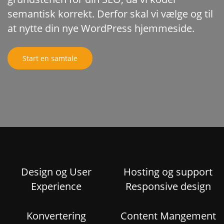
semantisk korrekt. Derfor skal vi vælge og til
at nytte din nye WordPress hjemmeside.
Start en samtale
Design og User
Hosting og support
Experience
Responsive design
Konvertering
Content Mangement