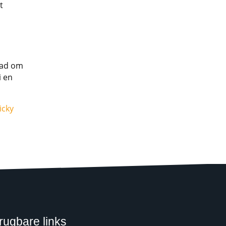
t
rad om
i en
icky
rugbare links