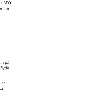
le SEO
en for
r
ren på
 flyde
 er
så