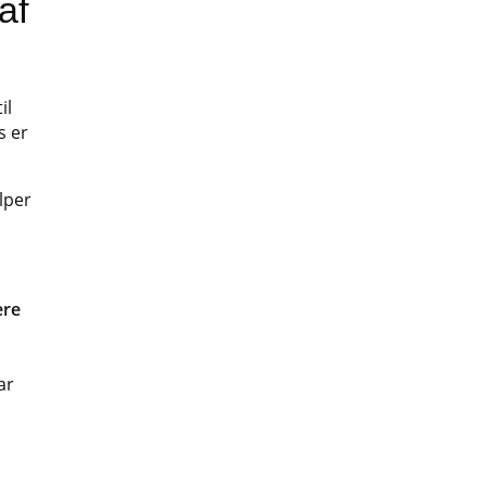
af
il
s er
lper
ere
ar