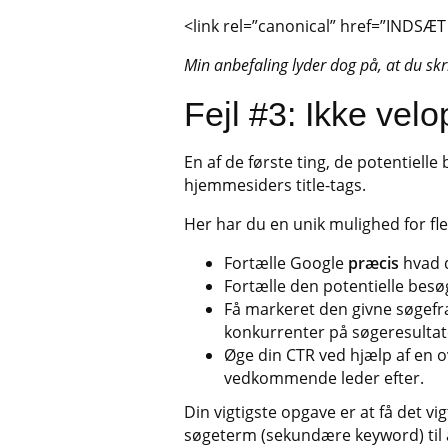
<link rel=”canonical” href=”INDS
Min anbefaling lyder dog på, at du skri
Fejl #3: Ikke velo
En af de første ting, de potentiel
hjemmesiders title-tags.
Her har du en unik mulighed for fle
Fortælle Google
præcis
hvad 
Fortælle den potentielle bes
Få markeret den givne søgef
konkurrenter på søgeresultat
Øge din CTR ved hjælp af en o
vedkommende leder efter.
Din vigtigste opgave er at få det v
søgeterm (sekundære keyword) til at