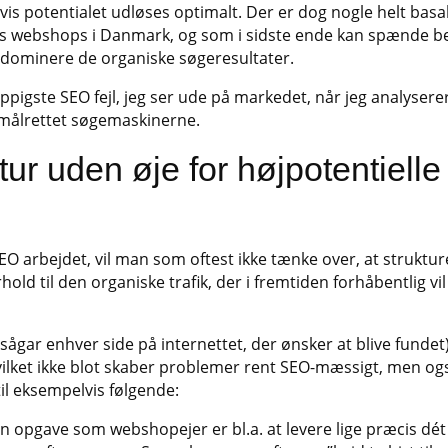
s potentialet udløses optimalt. Der er dog nogle helt basa
r hos webshops i Danmark, og som i sidste ende kan spænde b
 dominere de organiske søgeresultater.
pigste SEO fejl, jeg ser ude på markedet, når jeg analysere
målrettet søgemaskinerne.
tur uden øje for højpotentielle
EO arbejdet, vil man som oftest ikke tænke over, at struktu
hold til den organiske trafik, der i fremtiden forhåbentlig vil
ågar enhver side på internettet, der ønsker at blive fundet)
ilket ikke blot skaber problemer rent SEO-mæssigt, men og
til eksempelvis følgende:
n opgave som webshopejer er bl.a. at levere lige præcis dét