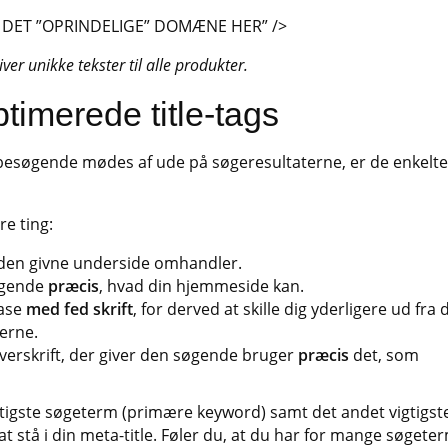
ÆT DET ”OPRINDELIGE” DOMÆNE HER” />
ver unikke tekster til alle produkter.
ptimerede title-tags
le besøgende mødes af ude på søgeresultaterne, er de enkelte
re ting:
den givne underside omhandler.
øgende
præcis
, hvad din hjemmeside kan.
rase
med fed skrift
, for derved at skille dig yderligere ud fra 
erne.
verskrift, der giver den søgende bruger
præcis
det, som
igtigste søgeterm (primære keyword) samt det andet vigtigst
 stå i din meta-title. Føler du, at du har for mange søgete