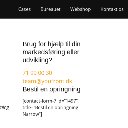
Cases
Bureauet
Webshop
Kontakt os
Brug for hjælp til din
markedsføring eller
udvikling?
71 99 00 30
team@youfront.dk
Bestil en opringning
[contact-form-7 id="1497"
vning
title="Bestil en opringning -
Narrow"]