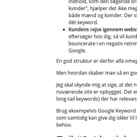
indhold, som den søgende brug
kvinder”, hjælper det ikke mege
både mænd og kvinder. Der ska
dét keyword.
Kundens rejse igennem websi
eftersøger hos dig, så vil ku
bouncerate i en negativ retning
Google.
En god struktur er derfor alfa ome
Men hvordan skaber man så en god
Jeg skal skynde mig at sige, at det
nuværende site er opbygget. Det er
long-tail keywords) der har relevan
Brug eksempelvis Google Keyword 
som samtidig kan give dig idéer til
behov.