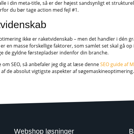
lle i din meta-title, så er der højest sandsynligt et strukturel
or du bør tage action med fejl #1.
tvidenskab
optimering ikke er raketvidenskab – men det handler i dén g
er en masse forskellige faktorer, som samlet set skal gå op 
ge de gyldne førstepladser indenfor din branche.
om SEO, så anbefaler jeg dig at læse denne
SEO guide af M
 af de absolut vigtigste aspekter af søgemaskineoptimering.
Webshop løsninger
B