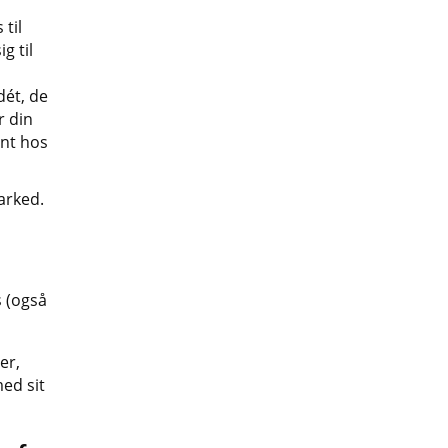
 til
g til
dét, de
r din
rnt hos
arked.
s (også
er,
ed sit