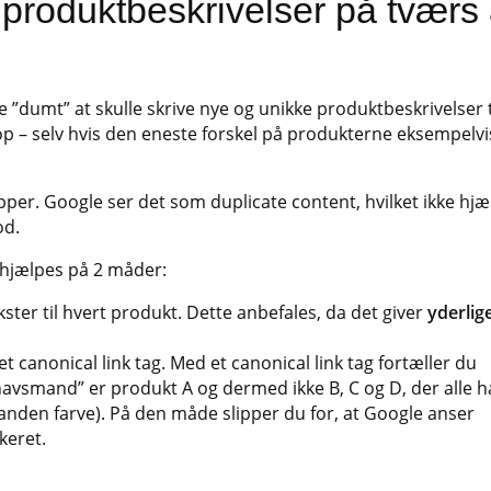
e produktbeskrivelser på tværs 
e ”dumt” at skulle skrive nye og unikke produktbeskrivelser t
p – selv hvis den eneste forskel på produkterne eksempelvi
pper. Google ser det som duplicate content, hvilket ikke hjæ
od.
fhjælpes på 2 måder:
kster til hvert produkt. Dette anbefales, da det giver
yderlig
 et canonical link tag. Med et canonical link tag fortæller du
havsmand” er produkt A og dermed ikke B, C og D, der alle h
anden farve). På den måde slipper du for, at Google anser
keret.