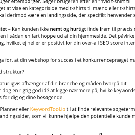
er efterspørger. Søger brugeren efter en ”hvid t-shirt til
t at vise en kategoriside med t-shirts til mænd eller t-shirts
l derimod være en landingsside, der specifikt henvender si
tet
– Kan kunden ikke
nemt og hurtigt
finde frem til præcis 
nden i sådan en fart hoppe ud af din hjemmeside. Det påvirke
, hvilket ej heller er positivt for din over-all SEO score inte
ga for, at din webshop for succes i et konkurrencepræget m
 struktur?
 naturligvis afhænger af din branche og måden hvorpå dit
 dog en rigtig god idé at kigge nærmere på, hvilke keyword
s for dig og dine besøgende.
Planner eller
KeywordTool.io
til at finde relevante søgeterm
 landingssider, som vil kunne hjælpe den potentielle kunde m